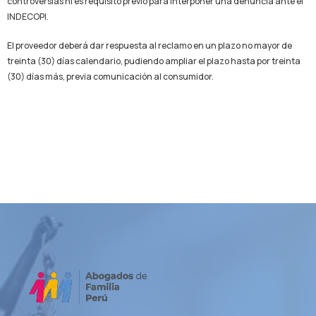
controversias ni es requisito previo para interponer una denuncia ante el
INDECOPI.
El proveedor deberá dar respuesta al reclamo en un plazo no mayor de
treinta (30) días calendario, pudiendo ampliar el plazo hasta por treinta
(30) días más, previa comunicación al consumidor.